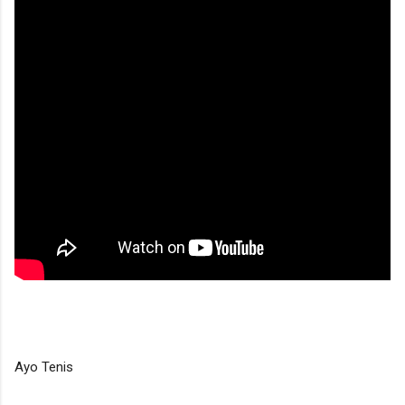
Ayo Tenis
