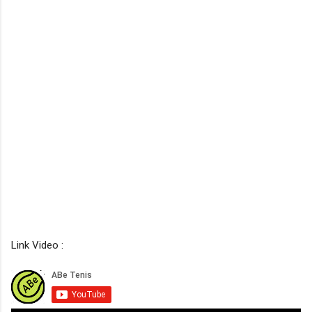
Link Video :