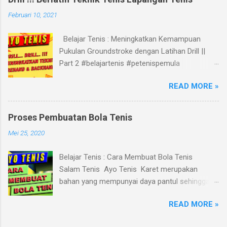
spesifikasi raket tenis kadang masih
Februari 10, 2021
kebingungan dalam memilih raket tenis. Berikut
tips untuk petenis pemula dalam menentukan
Belajar Tenis : Meningkatkan Kemampuan
spesifikasi raket tenisnya : 1. Ukuran panjang
Pukulan Groundstroke dengan Latihan Drill ||
raket tenis, secara umum disarankan untuk
Part 2 #belajartenis #petenispemula
ukuran 27 Inch. 2. Ukuran grib, ukuran grip
#teknikpukulantenis #tenislapangan
disesuaikan dengan ukuran telapak tangan.
READ MORE »
#tenisindonesia #tutorialtenis
Cara mengukur ukuran grip dapat dilihat di sini .
#belajarbermaintenis Salam Tenis Olahraga
3. Ukuran kepala raket tenis, disarankan untuk
tenis adalah permainan olahraga dengan
kepala raket tenis yang berukuran besar
Proses Pembuatan Bola Tenis
menggunakan raket dan bola. Dalam olahraga
berfungsi untuk memudahkan pemain dalam
Mei 25, 2020
yang disebut lawn tennis dimana raket
menempatkan pukulan bola dalam area
dipukulkan ke bola sambut-menyambut oleh
sweetspotnya. 4. Berat raket tenis, disarankan
Belajar Tenis : Cara Membuat Bola Tenis
sepasang pemain yang saling berhadapan ke
kepada pemain tenis pemula memakai raket
Salam Tenis Ayo Tenis Karet merupakan
seberang jaring yang sengaja dipasang
yang lebih ringan dahulu. 5. Bahan raket tenis,
bahan yang mempunyai daya pantul sehingga
disebuah lapangan empat persegi panjang
disarankan untuk memilih rak...
cocok untuk dijadikan bahan dasar pembuatan
dengan ukuran panjang 23,77 m dan ukuran
READ MORE »
bola tenis. Karet yang digunakan bisa berasal
lebar lapangan tunggal 8,23 m kemudian lebar
dari karet alam maupun sintetis. Proses
lapangan ganda 10,97 m (PB. PELTI, 1995:10).