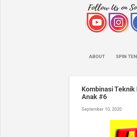
ABOUT
SPIN TE
Kombinasi Teknik
Anak #6
September 10, 2020