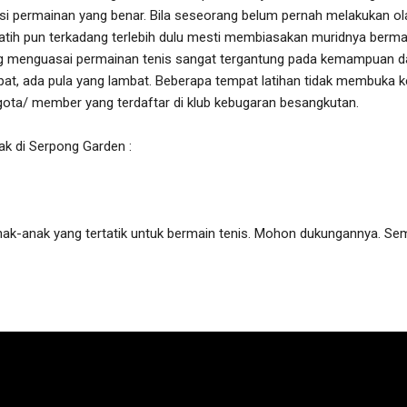
 permainan yang benar. Bila seseorang belum pernah melakukan ola
atih pun terkadang terlebih dulu mesti membiasakan muridnya bermai
 menguasai permainan tenis sangat tergantung pada kemampuan d
at, ada pula yang lambat. Beberapa tempat latihan tidak membuka k
ota/ member yang terdaftar di klub kebugaran besangkutan.

ak di Serpong Garden :

k-anak yang tertatik untuk bermain tenis. Mohon dukungannya. Sema