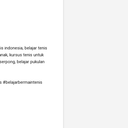
s indonesia, belajar tenis 
anak, kursus tenis untuk 
 serpong, belajar pukulan 
s #belajarbermaintenis 