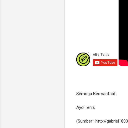
Semoga Bermanfaat

Ayo Tenis

(Sumber : http://gabriel180