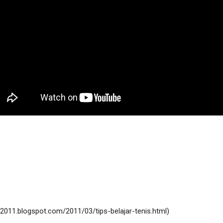
32011.blogspot.com/2011/03/tips-belajar-tenis.html)
