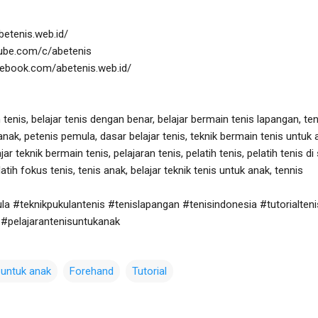
betenis.web.id/

ube.com/c/abetenis

ebook.com/abetenis.web.id/

 tenis, belajar tenis dengan benar, belajar bermain tenis lapangan, teni
anak, petenis pemula, dasar belajar tenis, teknik bermain tenis untuk 
ar teknik bermain tenis, pelajaran tenis, pelatih tenis, pelatih tenis di
atih fokus tenis, tenis anak, belajar teknik tenis untuk anak, tennis
a #teknikpukulantenis #tenislapangan #tenisindonesia #tutorialteni
 #pelajarantenisuntukanak
s untuk anak
Forehand
Tutorial