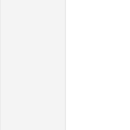
o
m
e
n
t
a
r