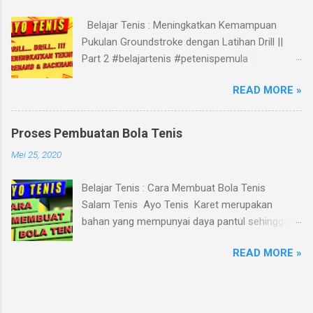
tips untuk petenis pemula dalam menentukan
Belajar Tenis : Meningkatkan Kemampuan
spesifikasi raket tenisnya : 1. Ukuran panjang
Pukulan Groundstroke dengan Latihan Drill ||
raket tenis, secara umum disarankan untuk
Part 2 #belajartenis #petenispemula
ukuran 27 Inch. 2. Ukuran grib, ukuran grip
#teknikpukulantenis #tenislapangan
disesuaikan dengan ukuran telapak tangan.
READ MORE »
#tenisindonesia #tutorialtenis
Cara mengukur ukuran grip dapat dilihat di sini .
#belajarbermaintenis Salam Tenis Olahraga
3. Ukuran kepala raket tenis, disarankan untuk
tenis adalah permainan olahraga dengan
kepala raket tenis yang berukuran besar
Proses Pembuatan Bola Tenis
menggunakan raket dan bola. Dalam olahraga
berfungsi untuk memudahkan pemain dalam
Mei 25, 2020
yang disebut lawn tennis dimana raket
menempatkan pukulan bola dalam area
dipukulkan ke bola sambut-menyambut oleh
sweetspotnya. 4. Berat raket tenis, disarankan
Belajar Tenis : Cara Membuat Bola Tenis
sepasang pemain yang saling berhadapan ke
kepada pemain tenis pemula memakai raket
Salam Tenis Ayo Tenis Karet merupakan
seberang jaring yang sengaja dipasang
yang lebih ringan dahulu. 5. Bahan raket tenis,
bahan yang mempunyai daya pantul sehingga
disebuah lapangan empat persegi panjang
disarankan untuk memilih rak...
cocok untuk dijadikan bahan dasar pembuatan
dengan ukuran panjang 23,77 m dan ukuran
READ MORE »
bola tenis. Karet yang digunakan bisa berasal
lebar lapangan tunggal 8,23 m kemudian lebar
dari karet alam maupun sintetis. Proses
lapangan ganda 10,97 m (PB. PELTI, 1995:10).
pembuatan atau cara membuat bola tenis
Servis dalam tenis modern bukan hanya
secara garis besar adalah sebagai berikut : 1.
pukulan dalam mengawali permainan tetapi