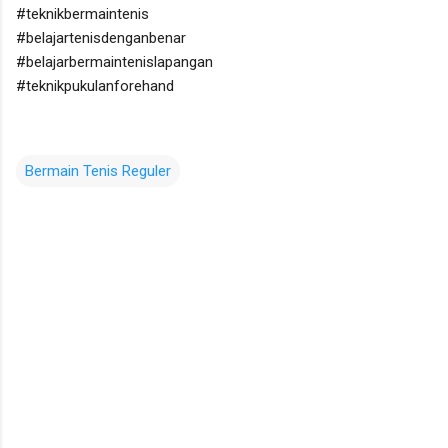
#teknikbermaintenis
#belajartenisdenganbenar
#belajarbermaintenislapangan
#teknikpukulanforehand
Bermain Tenis Reguler
K
o
m
e
n
t
a
r