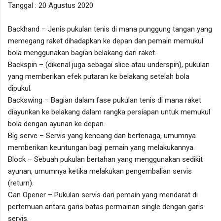
Tanggal : 20 Agustus 2020

Backhand – Jenis pukulan tenis di mana punggung tangan yang 
memegang raket dihadapkan ke depan dan pemain memukul 
bola menggunakan bagian belakang dari raket.

Backspin – (dikenal juga sebagai slice atau underspin), pukulan 
yang memberikan efek putaran ke belakang setelah bola 
dipukul.

Backswing – Bagian dalam fase pukulan tenis di mana raket 
diayunkan ke belakang dalam rangka persiapan untuk memukul 
bola dengan ayunan ke depan.

Big serve – Servis yang kencang dan bertenaga, umumnya 
memberikan keuntungan bagi pemain yang melakukannya.

Block – Sebuah pukulan bertahan yang menggunakan sedikit 
ayunan, umumnya ketika melakukan pengembalian servis 
(return).

Can Opener – Pukulan servis dari pemain yang mendarat di 
pertemuan antara garis batas permainan single dengan garis 
servis.
