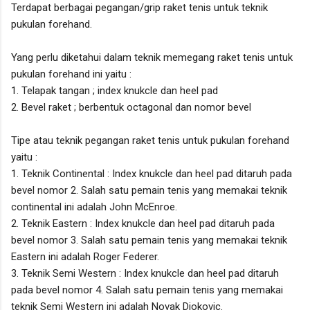
Terdapat berbagai pegangan/grip raket tenis untuk teknik 
pukulan forehand. 

Yang perlu diketahui dalam teknik memegang raket tenis untuk 
pukulan forehand ini yaitu : 

1. Telapak tangan ; index knukcle dan heel pad 

2. Bevel raket ; berbentuk octagonal dan nomor bevel 

Tipe atau teknik pegangan raket tenis untuk pukulan forehand 
yaitu : 

1. Teknik Continental : Index knukcle dan heel pad ditaruh pada 
bevel nomor 2. Salah satu pemain tenis yang memakai teknik 
continental ini adalah John McEnroe. 

2. Teknik Eastern : Index knukcle dan heel pad ditaruh pada 
bevel nomor 3. Salah satu pemain tenis yang memakai teknik 
Eastern ini adalah Roger Federer. 

3. Teknik Semi Western : Index knukcle dan heel pad ditaruh 
pada bevel nomor 4. Salah satu pemain tenis yang memakai 
teknik Semi Western ini adalah Novak Djokovic. 
