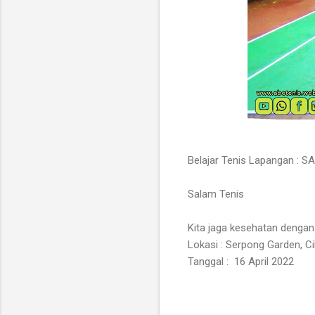
Belajar Tenis Lapangan : 
Salam Tenis

Kita jaga kesehatan dengan 
Lokasi : Serpong Garden, Ci
Tanggal :  16 April 2022
