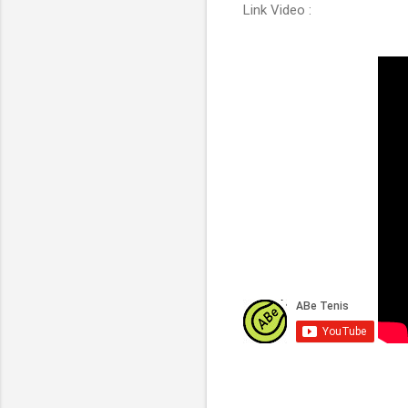
Link Video :