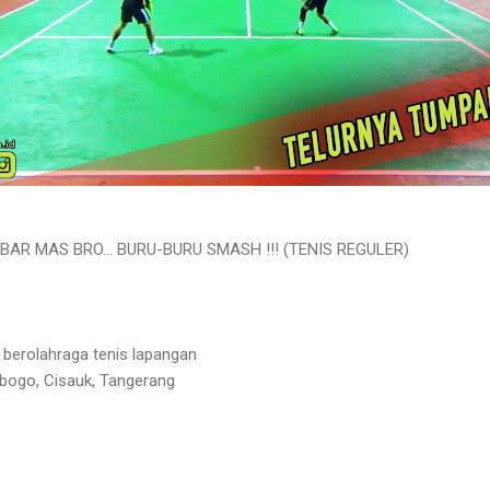
SABAR MAS BRO... BURU-BURU SMASH !!! (TENIS REGULER)

berolahraga tenis lapangan 

bogo, Cisauk, Tangerang
