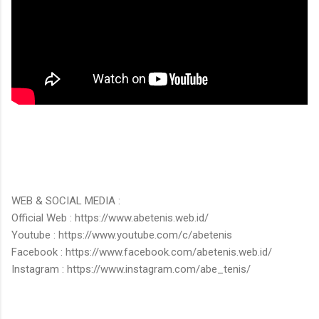
WEB & SOCIAL MEDIA :

Official Web : 
https://www.abetenis.web.id/
Youtube : 
https://www.youtube.com/c/abetenis
Facebook : 
https://www.facebook.com/abetenis.web.id/
Instagram : 
https://www.instagram.com/abe_tenis/