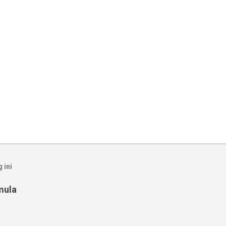
 ini
mula