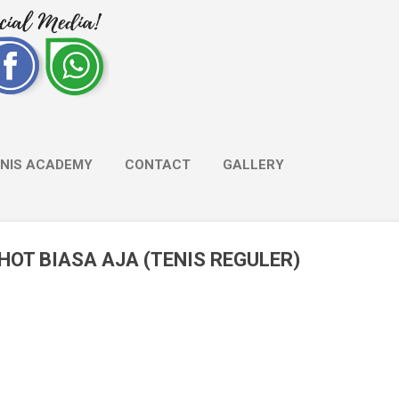
NNIS ACADEMY
CONTACT
GALLERY
OT BIASA AJA (TENIS REGULER)