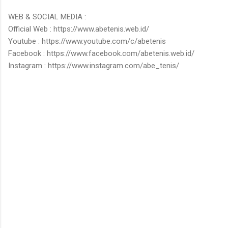
WEB & SOCIAL MEDIA :

Official Web : 
https://www.abetenis.web.id/
Youtube : 
https://www.youtube.com/c/abetenis
Facebook : 
https://www.facebook.com/abetenis.web.id/
Instagram : 
https://www.instagram.com/abe_tenis/