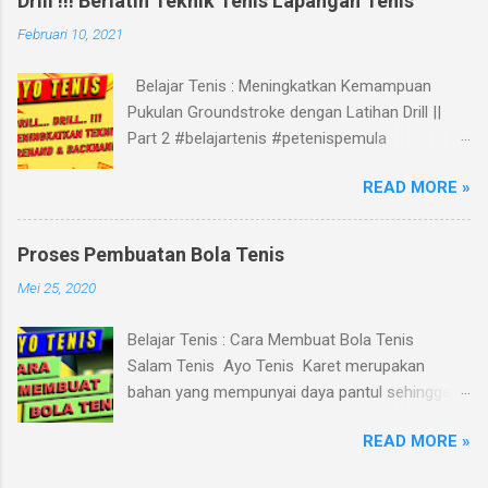
Drill !!! Berlatih Teknik Tenis Lapangan Tenis
spesifikasi raket tenis kadang masih
Februari 10, 2021
kebingungan dalam memilih raket tenis. Berikut
tips untuk petenis pemula dalam menentukan
Belajar Tenis : Meningkatkan Kemampuan
spesifikasi raket tenisnya : 1. Ukuran panjang
Pukulan Groundstroke dengan Latihan Drill ||
raket tenis, secara umum disarankan untuk
Part 2 #belajartenis #petenispemula
ukuran 27 Inch. 2. Ukuran grib, ukuran grip
#teknikpukulantenis #tenislapangan
disesuaikan dengan ukuran telapak tangan.
READ MORE »
#tenisindonesia #tutorialtenis
Cara mengukur ukuran grip dapat dilihat di sini .
#belajarbermaintenis Salam Tenis Olahraga
3. Ukuran kepala raket tenis, disarankan untuk
tenis adalah permainan olahraga dengan
kepala raket tenis yang berukuran besar
Proses Pembuatan Bola Tenis
menggunakan raket dan bola. Dalam olahraga
berfungsi untuk memudahkan pemain dalam
Mei 25, 2020
yang disebut lawn tennis dimana raket
menempatkan pukulan bola dalam area
dipukulkan ke bola sambut-menyambut oleh
sweetspotnya. 4. Berat raket tenis, disarankan
Belajar Tenis : Cara Membuat Bola Tenis
sepasang pemain yang saling berhadapan ke
kepada pemain tenis pemula memakai raket
Salam Tenis Ayo Tenis Karet merupakan
seberang jaring yang sengaja dipasang
yang lebih ringan dahulu. 5. Bahan raket tenis,
bahan yang mempunyai daya pantul sehingga
disebuah lapangan empat persegi panjang
disarankan untuk memilih rak...
cocok untuk dijadikan bahan dasar pembuatan
dengan ukuran panjang 23,77 m dan ukuran
READ MORE »
bola tenis. Karet yang digunakan bisa berasal
lebar lapangan tunggal 8,23 m kemudian lebar
dari karet alam maupun sintetis. Proses
lapangan ganda 10,97 m (PB. PELTI, 1995:10).