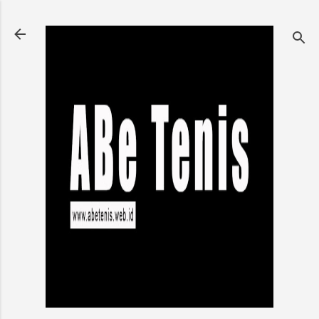
Langsung ke konten utama