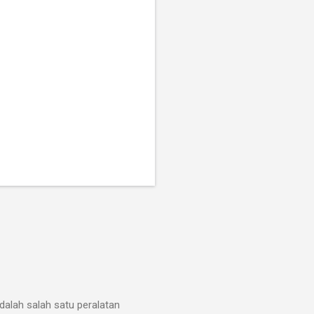
dalah salah satu peralatan