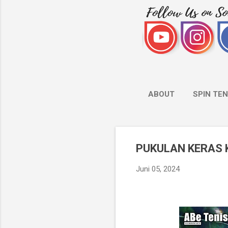
ABOUT
SPIN TE
PUKULAN KERAS 
Juni 05, 2024