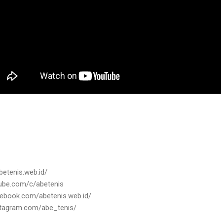
betenis.web.id/
ube.com/c/abetenis
cebook.com/abetenis.web.id/
stagram.com/abe_tenis/