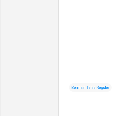
Bermain Tenis Reguler
K
o
m