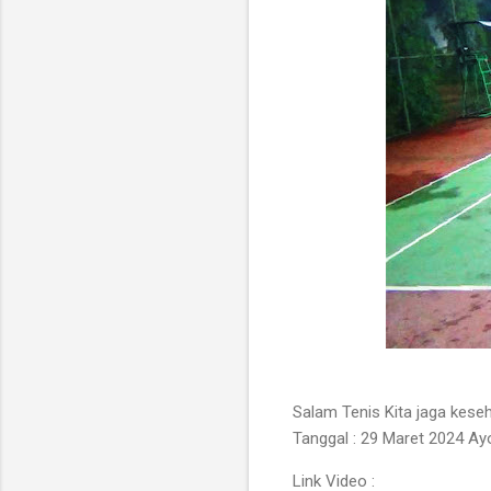
Salam Tenis Kita jaga kese
Tanggal : 29 Maret 2024 Ay
Link Video :