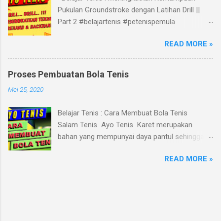
spesifikasi raket tenisnya : 1. Ukuran panjang
Pukulan Groundstroke dengan Latihan Drill ||
raket tenis, secara umum disarankan untuk
Part 2 #belajartenis #petenispemula
ukuran 27 Inch. 2. Ukuran grib, ukuran grip
#teknikpukulantenis #tenislapangan
disesuaikan dengan ukuran telapak tangan.
READ MORE »
#tenisindonesia #tutorialtenis
Cara mengukur ukuran grip dapat dilihat di sini .
#belajarbermaintenis Salam Tenis Olahraga
3. Ukuran kepala raket tenis, disarankan untuk
tenis adalah permainan olahraga dengan
kepala raket tenis yang berukuran besar
Proses Pembuatan Bola Tenis
menggunakan raket dan bola. Dalam olahraga
berfungsi untuk memudahkan pemain dalam
Mei 25, 2020
yang disebut lawn tennis dimana raket
menempatkan pukulan bola dalam area
dipukulkan ke bola sambut-menyambut oleh
sweetspotnya. 4. Berat raket tenis, disarankan
Belajar Tenis : Cara Membuat Bola Tenis
sepasang pemain yang saling berhadapan ke
kepada pemain tenis pemula memakai raket
Salam Tenis Ayo Tenis Karet merupakan
seberang jaring yang sengaja dipasang
yang lebih ringan dahulu. 5. Bahan raket tenis,
bahan yang mempunyai daya pantul sehingga
disebuah lapangan empat persegi panjang
disarankan untuk memilih rak...
cocok untuk dijadikan bahan dasar pembuatan
dengan ukuran panjang 23,77 m dan ukuran
READ MORE »
bola tenis. Karet yang digunakan bisa berasal
lebar lapangan tunggal 8,23 m kemudian lebar
dari karet alam maupun sintetis. Proses
lapangan ganda 10,97 m (PB. PELTI, 1995:10).
pembuatan atau cara membuat bola tenis
Servis dalam tenis modern bukan hanya
secara garis besar adalah sebagai berikut : 1.
pukulan dalam mengawali permainan tetapi
Mencampurkan bahan karet alam dengan bahan
pukulan yang menjadi senjata dalam serangan
kimia. 2. Digulung menggunakan mesin roll. 3.