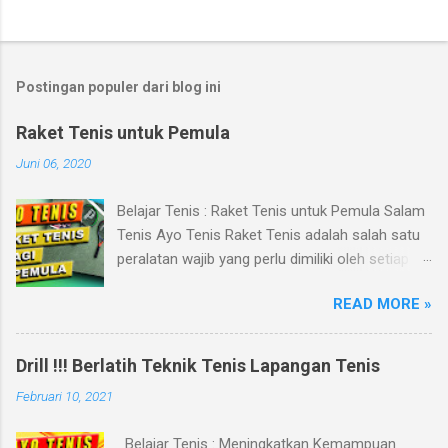
Postingan populer dari blog ini
Raket Tenis untuk Pemula
Juni 06, 2020
Belajar Tenis : Raket Tenis untuk Pemula Salam
Tenis Ayo Tenis Raket Tenis adalah salah satu
peralatan wajib yang perlu dimiliki oleh setiap
pemain. Dalam menentukan spesifikasi raket
READ MORE »
tenis harus diseusikan dengan tipe permainan
pemain tenis. Pemain tenis pemula yang belum
mempunyai pengalaman dalam menentukan
Drill !!! Berlatih Teknik Tenis Lapangan Tenis
spesifikasi raket tenis kadang masih
Februari 10, 2021
kebingungan dalam memilih raket tenis. Berikut
tips untuk petenis pemula dalam menentukan
Belajar Tenis : Meningkatkan Kemampuan