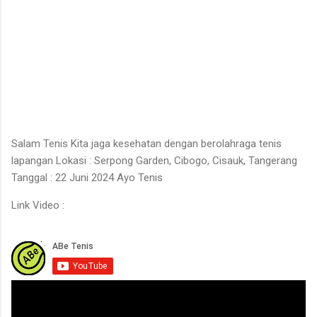
Salam Tenis Kita jaga kesehatan dengan berolahraga tenis
lapangan Lokasi : Serpong Garden, Cibogo, Cisauk, Tangerang
Tanggal : 22 Juni 2024 Ayo Tenis
Link Video :