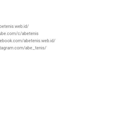
betenis.web.id/
ube.com/c/abetenis
cebook.com/abetenis.web.id/
stagram.com/abe_tenis/