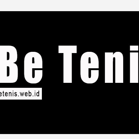
Langsung ke konten utama