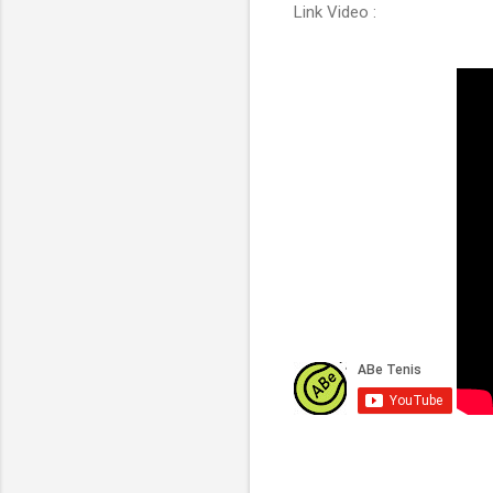
Link Video :