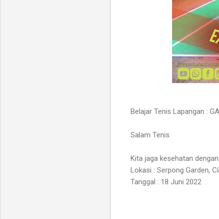
Belajar Tenis Lapangan : 
Salam Tenis

Kita jaga kesehatan dengan 
Lokasi : Serpong Garden, Ci
Tanggal : 18 Juni 2022
