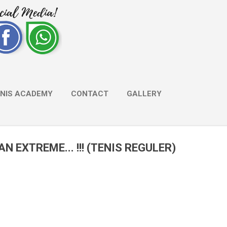
NNIS ACADEMY
CONTACT
GALLERY
 EXTREME... !!! (TENIS REGULER)