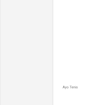
Ayo Tenis
