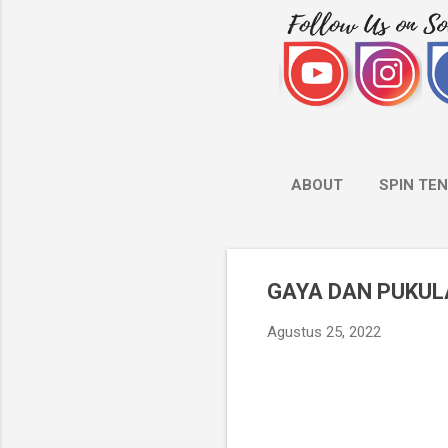
ABOUT
SPIN TE
GAYA DAN PUKULAN
Agustus 25, 2022