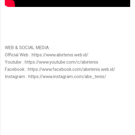
WEB & SOCIAL MEDIA :

Official Web : 
https://www.abetenis.web.id/
Youtube : 
https://www.youtube.com/c/abetenis
Facebook : 
https://www.facebook.com/abetenis.web.id/
Instagram : 
https://www.instagram.com/abe_tenis/