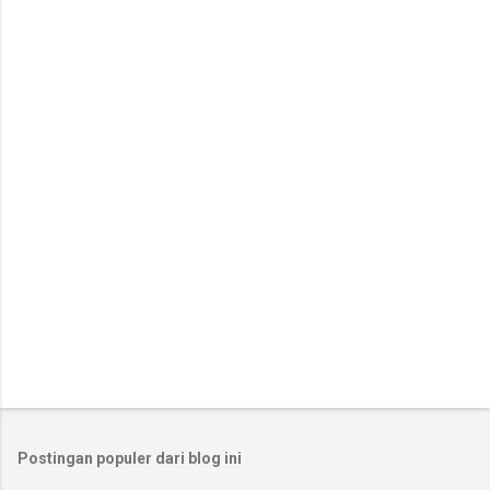
Postingan populer dari blog ini