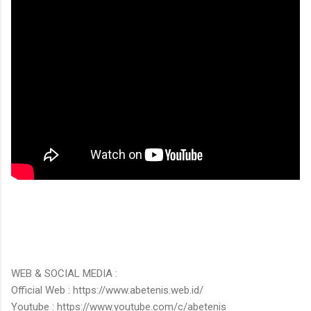
WEB & SOCIAL MEDIA :

Official Web : https://www.abetenis.web.id/

Youtube : https://www.youtube.com/c/abetenis
