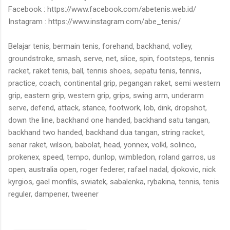
Facebook : https://www.facebook.com/abetenis.web.id/

Instagram : https://www.instagram.com/abe_tenis/

Belajar tenis, bermain tenis, forehand, backhand, volley, 
groundstroke, smash, serve, net, slice, spin, footsteps, tennis 
racket, raket tenis, ball, tennis shoes, sepatu tenis, tennis, 
practice, coach, continental grip, pegangan raket, semi western 
grip, eastern grip, western grip, grips, swing arm, underarm 
serve, defend, attack, stance, footwork, lob, dink, dropshot, 
down the line, backhand one handed, backhand satu tangan, 
backhand two handed, backhand dua tangan, string racket, 
senar raket, wilson, babolat, head, yonnex, volkl, solinco, 
prokenex, speed, tempo, dunlop, wimbledon, roland garros, us 
open, australia open, roger federer, rafael nadal, djokovic, nick 
kyrgios, gael monfils, swiatek, sabalenka, rybakina, tennis, tenis 
reguler, dampener, tweener