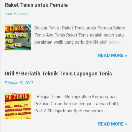
Raket Tenis untuk Pemula
Juni 06, 2020
Belajar Tenis : Raket Tenis untuk Pemula Salam
Tenis Ayo Tenis Raket Tenis adalah salah satu
peralatan wajib yang perlu dimiliki oleh setiap
pemain. Dalam menentukan spesifikasi raket
READ MORE »
tenis harus diseusikan dengan tipe permainan
pemain tenis. Pemain tenis pemula yang belum
mempunyai pengalaman dalam menentukan
Drill !!! Berlatih Teknik Tenis Lapangan Tenis
spesifikasi raket tenis kadang masih
Februari 10, 2021
kebingungan dalam memilih raket tenis. Berikut
tips untuk petenis pemula dalam menentukan
Belajar Tenis : Meningkatkan Kemampuan
spesifikasi raket tenisnya : 1. Ukuran panjang
Pukulan Groundstroke dengan Latihan Drill ||
raket tenis, secara umum disarankan untuk
Part 2 #belajartenis #petenispemula
ukuran 27 Inch. 2. Ukuran grib, ukuran grip
#teknikpukulantenis #tenislapangan
disesuaikan dengan ukuran telapak tangan.
READ MORE »
#tenisindonesia #tutorialtenis
Cara mengukur ukuran grip dapat dilihat di sini .
#belajarbermaintenis Salam Tenis Olahraga