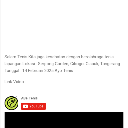
Salam Tenis Kita jaga kesehatan dengan berolahraga tenis
lapangan Lokasi : Serpong Garden, Cibogo, Cisauk, Tangerang
Tanggal : 14 Februari 2025 Ayo Tenis
Link Video :