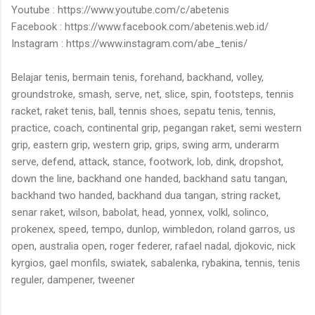
Youtube : https://www.youtube.com/c/abetenis

Facebook : https://www.facebook.com/abetenis.web.id/

Instagram : https://www.instagram.com/abe_tenis/

Belajar tenis, bermain tenis, forehand, backhand, volley, 
groundstroke, smash, serve, net, slice, spin, footsteps, tennis 
racket, raket tenis, ball, tennis shoes, sepatu tenis, tennis, 
practice, coach, continental grip, pegangan raket, semi western 
grip, eastern grip, western grip, grips, swing arm, underarm 
serve, defend, attack, stance, footwork, lob, dink, dropshot, 
down the line, backhand one handed, backhand satu tangan, 
backhand two handed, backhand dua tangan, string racket, 
senar raket, wilson, babolat, head, yonnex, volkl, solinco, 
prokenex, speed, tempo, dunlop, wimbledon, roland garros, us 
open, australia open, roger federer, rafael nadal, djokovic, nick 
kyrgios, gael monfils, swiatek, sabalenka, rybakina, tennis, tenis 
reguler, dampener, tweener