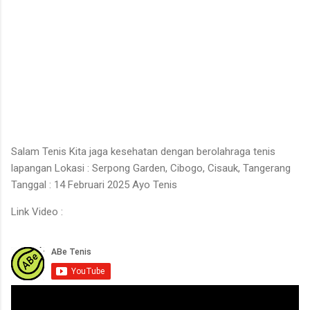
Salam Tenis Kita jaga kesehatan dengan berolahraga tenis
lapangan Lokasi : Serpong Garden, Cibogo, Cisauk, Tangerang
Tanggal : 14 Februari 2025 Ayo Tenis
Link Video :