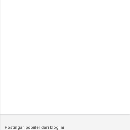
Postingan populer dari blog ini