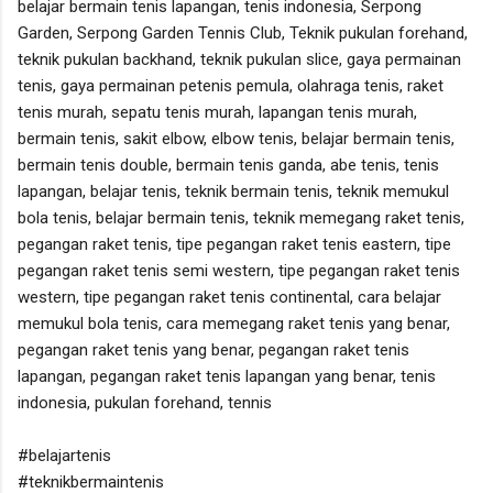
belajar bermain tenis lapangan, tenis indonesia, Serpong 
Garden, Serpong Garden Tennis Club, Teknik pukulan forehand, 
teknik pukulan backhand, teknik pukulan slice, gaya permainan 
tenis, gaya permainan petenis pemula, olahraga tenis, raket 
tenis murah, sepatu tenis murah, lapangan tenis murah, 
bermain tenis, sakit elbow, elbow tenis, belajar bermain tenis, 
bermain tenis double, bermain tenis ganda, abe tenis, tenis 
lapangan, belajar tenis, teknik bermain tenis, teknik memukul 
bola tenis, belajar bermain tenis, teknik memegang raket tenis, 
pegangan raket tenis, tipe pegangan raket tenis eastern, tipe 
pegangan raket tenis semi western, tipe pegangan raket tenis 
western, tipe pegangan raket tenis continental, cara belajar 
memukul bola tenis, cara memegang raket tenis yang benar, 
pegangan raket tenis yang benar, pegangan raket tenis 
lapangan, pegangan raket tenis lapangan yang benar, tenis 
indonesia, pukulan forehand, tennis

#belajartenis
#teknikbermaintenis