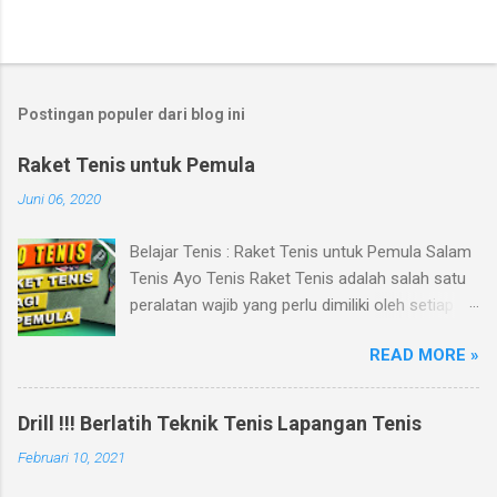
Postingan populer dari blog ini
Raket Tenis untuk Pemula
Juni 06, 2020
Belajar Tenis : Raket Tenis untuk Pemula Salam
Tenis Ayo Tenis Raket Tenis adalah salah satu
peralatan wajib yang perlu dimiliki oleh setiap
pemain. Dalam menentukan spesifikasi raket
READ MORE »
tenis harus diseusikan dengan tipe permainan
pemain tenis. Pemain tenis pemula yang belum
mempunyai pengalaman dalam menentukan
Drill !!! Berlatih Teknik Tenis Lapangan Tenis
spesifikasi raket tenis kadang masih
Februari 10, 2021
kebingungan dalam memilih raket tenis. Berikut
tips untuk petenis pemula dalam menentukan