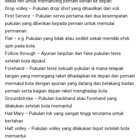
dekat net untuk memancing pemain berlari ke depan.

Drop volley – Pukulan drop shot yang dihasilkan dari voli.

First Service – Pukulan servis pertama dari dua kesempatan 
pukulan yang diberikan kepada pemain untuk memulai 
permainan.

Flat – e.g. Pukulan yang tidak atau sedikit sekali memiliki efek 
spin pada bola.

Follow through – Ayunan lanjutan dari fase pukulan tenis 
setelah bola dipukul.

Forehand – Pukulan tenis sebuah pukulan di mana telapak 
tangan yang memegang raket dihadapkan ke depan dan pemain 
memukul bola dengan ayunan yang datang dari belakang badan 
pemain serta bagian depan raket menghadap bola.

Groundstroke – Pukulan backhand atau forehand yang 
dilakukan setelah bola memantul.

Hail Mary – Pukulan lob yang sangat tinggi terutama untuk 
bertahan.

Half volley – Pukulan volley yang dilakukan tepat setelah bola 
memantul.
