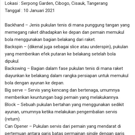
Lokasi : Serpong Garden, Cibogo, Cisauk, Tangerang

Tanggal : 10 Januari 2021

Backhand – Jenis pukulan tenis di mana punggung tangan yang 
memegang raket dihadapkan ke depan dan pemain memukul 
bola menggunakan bagian belakang dari raket.

Backspin – (dikenal juga sebagai slice atau underspin), pukulan 
yang memberikan efek putaran ke belakang setelah bola 
dipukul.

Backswing – Bagian dalam fase pukulan tenis di mana raket 
diayunkan ke belakang dalam rangka persiapan untuk memukul 
bola dengan ayunan ke depan.

Big serve – Servis yang kencang dan bertenaga, umumnya 
memberikan keuntungan bagi pemain yang melakukannya.

Block – Sebuah pukulan bertahan yang menggunakan sedikit 
ayunan, umumnya ketika melakukan pengembalian servis 
(return).

Can Opener – Pukulan servis dari pemain yang mendarat di 
pertemuan antara garis batas permainan single dengan garis 