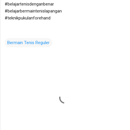
#belajartenisdenganbenar
#belajarbermaintenislapangan
#teknikpukulanforehand
Bermain Tenis Reguler
K
o
m
e
n
t
a
r