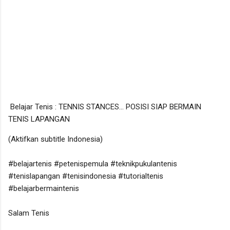
Belajar Tenis : TENNIS STANCES... POSISI SIAP BERMAIN 
TENIS LAPANGAN
(Aktifkan subtitle Indonesia)

#belajartenis
#petenispemula
#teknikpukulantenis
#tenislapangan
#tenisindonesia
#tutorialtenis
#belajarbermaintenis
Salam Tenis
