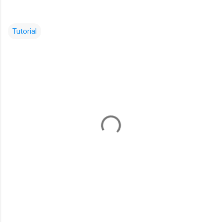
Tutorial
K
o
m
e
n
t
a
r