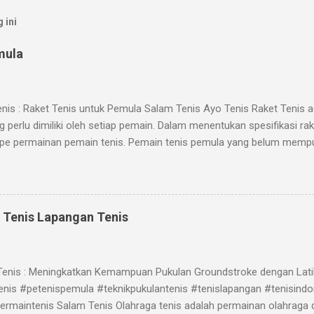
 ini
mula
enis : Raket Tenis untuk Pemula Salam Tenis Ayo Tenis Raket Tenis a
g perlu dimiliki oleh setiap pemain. Dalam menentukan spesifikasi rak
ipe permainan pemain tenis. Pemain tenis pemula yang belum mem
n spesifikasi raket tenis kadang masih kebingungan dalam memilih ra
enis pemula dalam menentukan spesifikasi raket tenisnya : 1. Ukuran
rankan untuk ukuran 27 Inch. 2. Ukuran grib, ukuran grip disesuaika
ara mengukur ukuran grip dapat dilihat di sini . 3. Ukuran kepala raket
nik Tenis Lapangan Tenis
aket tenis yang berukuran besar berfungsi untuk memudahkan pem
ola dalam area sweetspotnya. 4. Berat raket tenis, disarankan kepa
aket yang lebih ringan dahulu. 5. Bahan raket tenis, disarankan untuk 
Tenis : Meningkatkan Kemampuan Pukulan Groundstroke dengan Latihan
enis #petenispemula #teknikpukulantenis #tenislapangan #tenisindon
bermaintenis Salam Tenis Olahraga tenis adalah permainan olahrag