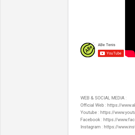
WEB & SOCIAL MEDIA :

Official Web : 
https://www.a
Youtube : 
https://www.yout
Facebook : 
https://www.fa
Instagram : 
https://www.in