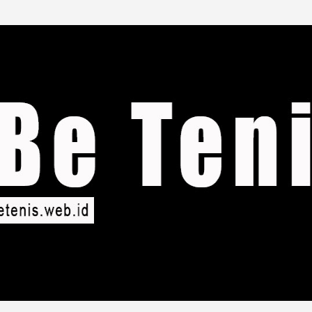
Langsung ke konten utama