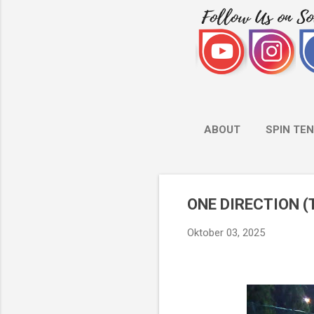
ABOUT
SPIN TE
ONE DIRECTION (
Oktober 03, 2025