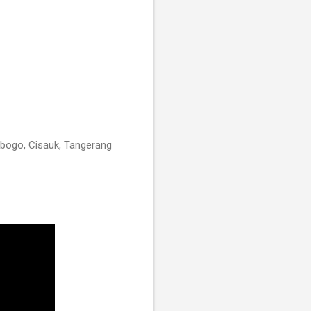
ibogo, Cisauk, Tangerang