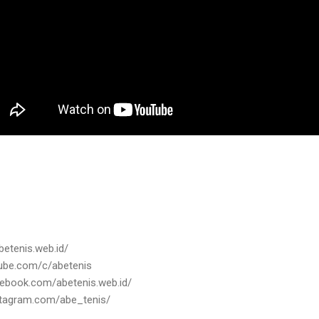
betenis.web.id/
ube.com/c/abetenis
cebook.com/abetenis.web.id/
stagram.com/abe_tenis/