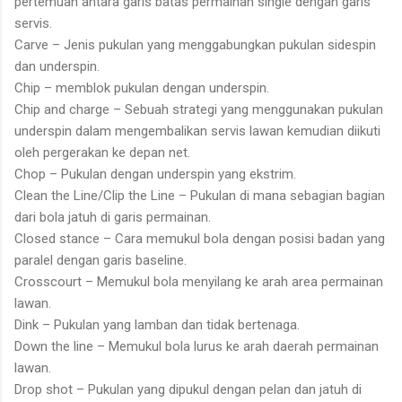
pertemuan antara garis batas permainan single dengan garis 
servis.

Carve – Jenis pukulan yang menggabungkan pukulan sidespin 
dan underspin.

Chip – memblok pukulan dengan underspin.

Chip and charge – Sebuah strategi yang menggunakan pukulan 
underspin dalam mengembalikan servis lawan kemudian diikuti 
oleh pergerakan ke depan net.

Chop – Pukulan dengan underspin yang ekstrim.

Clean the Line/Clip the Line – Pukulan di mana sebagian bagian 
dari bola jatuh di garis permainan.

Closed stance – Cara memukul bola dengan posisi badan yang 
paralel dengan garis baseline.

Crosscourt – Memukul bola menyilang ke arah area permainan 
lawan.

Dink – Pukulan yang lamban dan tidak bertenaga.

Down the line – Memukul bola lurus ke arah daerah permainan 
lawan.

Drop shot – Pukulan yang dipukul dengan pelan dan jatuh di 