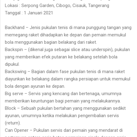
Lokasi : Serpong Garden, Cibogo, Cisauk, Tangerang

Tanggal : 1 Januari 2021

Backhand – Jenis pukulan tenis di mana punggung tangan yang 
memegang raket dihadapkan ke depan dan pemain memukul 
bola menggunakan bagian belakang dari raket.

Backspin – (dikenal juga sebagai slice atau underspin), pukulan 
yang memberikan efek putaran ke belakang setelah bola 
dipukul.

Backswing – Bagian dalam fase pukulan tenis di mana raket 
diayunkan ke belakang dalam rangka persiapan untuk memukul 
bola dengan ayunan ke depan.

Big serve – Servis yang kencang dan bertenaga, umumnya 
memberikan keuntungan bagi pemain yang melakukannya.

Block – Sebuah pukulan bertahan yang menggunakan sedikit 
ayunan, umumnya ketika melakukan pengembalian servis 
(return).

Can Opener – Pukulan servis dari pemain yang mendarat di 