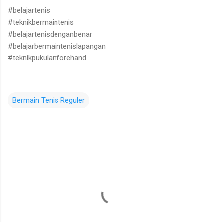
#belajartenis
#teknikbermaintenis
#belajartenisdenganbenar
#belajarbermaintenislapangan
#teknikpukulanforehand
Bermain Tenis Reguler
K
o
m
e
n
t
a
r