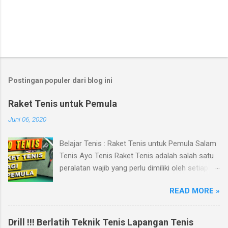
Postingan populer dari blog ini
Raket Tenis untuk Pemula
Juni 06, 2020
Belajar Tenis : Raket Tenis untuk Pemula Salam
Tenis Ayo Tenis Raket Tenis adalah salah satu
peralatan wajib yang perlu dimiliki oleh setiap
pemain. Dalam menentukan spesifikasi raket
READ MORE »
tenis harus diseusikan dengan tipe permainan
pemain tenis. Pemain tenis pemula yang belum
mempunyai pengalaman dalam menentukan
Drill !!! Berlatih Teknik Tenis Lapangan Tenis