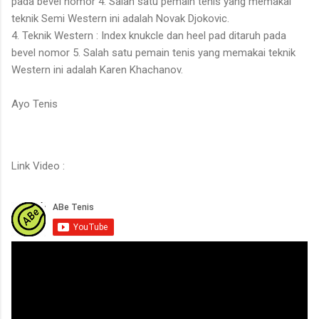
pada bevel nomor 4. Salah satu pemain tenis yang memakai 
teknik Semi Western ini adalah Novak Djokovic. 

4. Teknik Western : Index knukcle dan heel pad ditaruh pada 
bevel nomor 5. Salah satu pemain tenis yang memakai teknik 
Western ini adalah Karen Khachanov. 

Ayo Tenis

Link Video :