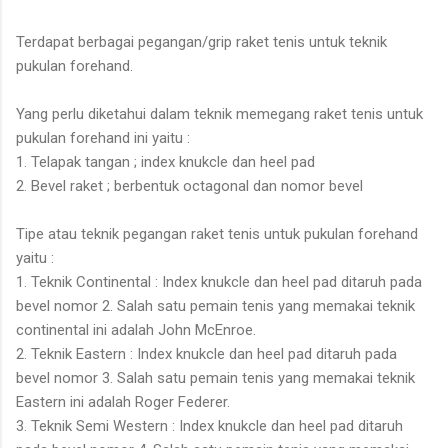
Terdapat berbagai pegangan/grip raket tenis untuk teknik 
pukulan forehand. 

Yang perlu diketahui dalam teknik memegang raket tenis untuk 
pukulan forehand ini yaitu : 

1. Telapak tangan ; index knukcle dan heel pad 

2. Bevel raket ; berbentuk octagonal dan nomor bevel 

Tipe atau teknik pegangan raket tenis untuk pukulan forehand 
yaitu : 

1. Teknik Continental : Index knukcle dan heel pad ditaruh pada 
bevel nomor 2. Salah satu pemain tenis yang memakai teknik 
continental ini adalah John McEnroe. 

2. Teknik Eastern : Index knukcle dan heel pad ditaruh pada 
bevel nomor 3. Salah satu pemain tenis yang memakai teknik 
Eastern ini adalah Roger Federer. 

3. Teknik Semi Western : Index knukcle dan heel pad ditaruh 